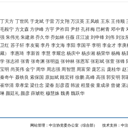
丁天方
丁世民
于龙斌
于雷
万文翔
万汉英
王凤岐
王东
王传顺
毛鞍宁
方文森
方伊峰
方宇
尹祚田
尹舒
孔祥梅
巴树青
邓中青
强
朱伟光
朱建弟
乔久华
乔如林
任薇
庄江波
刘申锋
刘伟
刘汝
卫红
苏子轩
李友菊
李丹
李文海
李阳
李国平
李明
李金才
李庚
藏）
李惠琦
李新首
李慧
李耀忠
杨庆中
杨步湘
杨荣华
杨梅
杨
学
张志祥
张青
张奇渊
张明益
张钟林
张恩军
张彩斌
张萱
张锋
宝明
尚英伟
金宁
周华
周志强
周智慧
周富荣
庞艺云
庞桂华
赵
秦奇午
聂铁良
索保国
原如斌
顾宏祥
徐鹏
高峰
高强
郭安明
郭
崔华清
章孝棠
梁仕念
梁春
彭彦霞
韩波
程显俊
童成录
曾健
湛
琳
颜廷礼
颜彦
薛虓乾
穆慧姝
魏勇
魏跃华
网站管理：中注协党委办公室（综合部）
技术支持：中