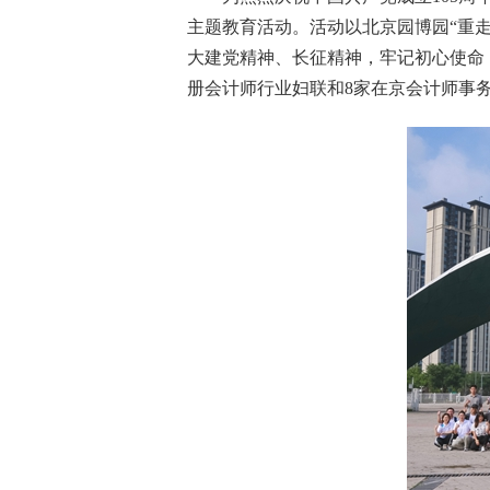
主题教育活动
。活动以北京园博园
“重
大建党精神
、
长征精神
，
牢记初心使命
册会计师行业妇联和
8家在京会计师事务