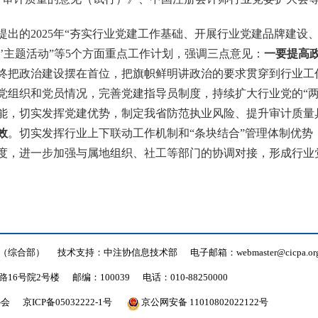
提出的
2025年“夯实行业党建工作基础、开展行业党建品牌建设
’主题活动”等5个方面重点工作计划，
强调
三点
意见
：
一要提高
终把政治建设摆在首位，把旗帜鲜明讲政治的要求贯穿到行业工
党组织和党员情况，完善党建指导员制度，持续扩大行业党的
“
能，
切实发挥党建优势，制定我省防范执业风险、提升审计质量
效
。切实发挥行业上下联动工作机制和
“条块结合”管理体制优
度，进一步加强与属地组织、社工等部门的协调对接，形成行业
（综合部）
技术支持：中注协信息技术部
电子邮箱：webmaster@cicpa.org
16号院2号楼
邮编：100039
电话：010-88250000
协会
京ICP备05032222-1号
京公网安备 11010802022122号