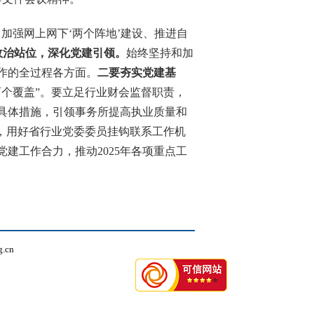
、加强网上网下‘两个阵地’建设、推进自
政治站位，
深化党建引领
。
始终
坚持和加
作的全过程各方面。
二要夯实党建基
两个覆盖
”
。要立足行业财会监督职责，
具体措施，引领事务所提高
执业质量和
势，用好省行业党委委员挂钩联系工作机
党建工作合力，推动
2025年各项重点工
.cn