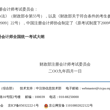
册会计师考试委员会：
办法》（财政部令第
55
号），以及《财政部关于符合条件的考生
2009
］
22
号），中国注册会计师协会制定了《原考试制度下
2009
册会计师全国统一考试大纲
财政部注册会计师考试委员会
二ΟΟ九年四月一日
（综合部）
技术支持：中注协信息技术部
电子邮箱：webmaster@cicpa.org
16号院2号楼
邮编：100039
电话：010-88250000
协会
京ICP备05032222-1号
京公网安备 11010802022122号