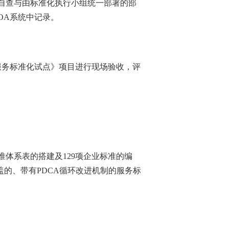
自查与由标准化执行小组统一部署的部
OA
系统中记录。
服务标准化试点》项目
进行现场验收，评
准体系表的搭建及
129
项企业标准的编
盖的、带有
PDCA
循环改进机制的服务标