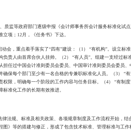
、质监等政府部门逐级申报
《会计师事务所会计服务标准化试点
准立项；
12
月，《任务书》下达。
启动会，
重点着手落实了“四有”建设：（
1
） “有机构”。设立
构负责人由首席合伙人挂帅。（
2
） “有人员”。组建一支经过
从担任过中国会计准则委员会委员、中国审计准则委员会委员、
并确保每个部门至少有一名合格的专兼职标准化人员。（
3
） “
责权限，明确每一个阶段的工作内容与任务目标。（
4
） “有制
障标准化工作的长期有效推进。
法律法规、标准及相关政策、各项规章制度及工作流程开始，结
程图》等的搭建与修正，形成了包含技术标准、管理标准与工作