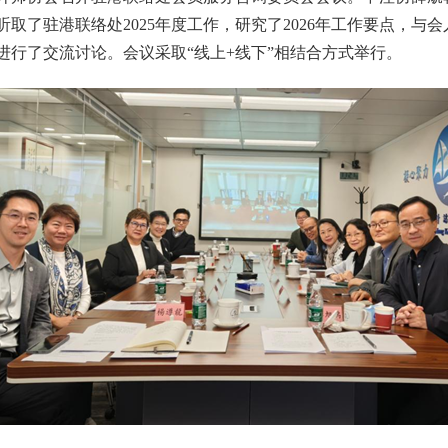
听取了驻港联络处
2025年度工作
，
研究了
2026年工作
要点
，
与会
进行了交流讨论。
会议
采取
“线上+线下”相结合方式举行。