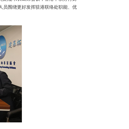
人员
围绕
更好
发挥
驻港
联络处职能、优