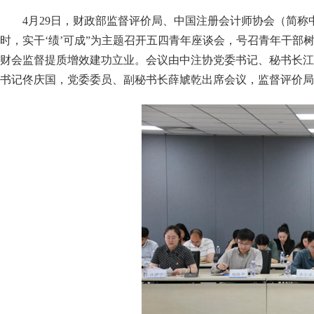
4
月
29
日，
财政部监督评价局、中国注册会计师协会（简称
时，实干‘绩’可成”
为主题召开五四
青年座谈会，
号召青年干部
财会监督提质增效建功立业。会议
由中注协党委书记
、秘书长
江
书记佟庆国
，
党委委员、副秘书长薛虓乾出席会议
，监督评价局