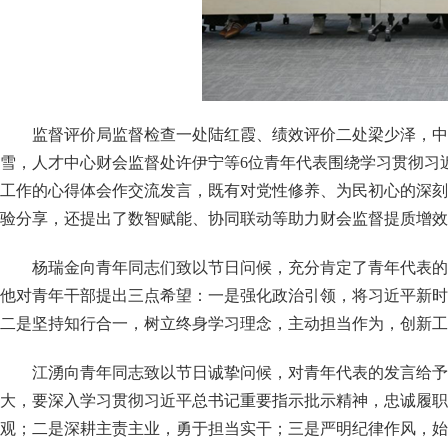
监督评价局监督检查一处陆红霞、绩效评价二处梁少泽，中
雪，人才中心财会监督处许伊宁等
6位青年代表围绕学习贯彻习
工作的心得体会作交流发言，既有对党性修养、为民初心的深刻
验分享，还提出了数智赋能、协同联动等助力财会监督提质增效
杨瑞金
向青年同志
们
致以节日问候，
充分
肯定了
青年
代表的
他
对青年干部提出
三点
希望：一是强化政治引领，将习近平新时
二是坚持知行合一，树立终身学习理念，主动担当作为，创新工
江湧向青年
同志
致以
节日
诚挚问候，对青年代表的发言给予
大，要深入学习贯彻习近平总书记重要指示批示精神，忠诚履职
观；二是深耕主责主业，勇于担当实干；三是严明纪律作风，始