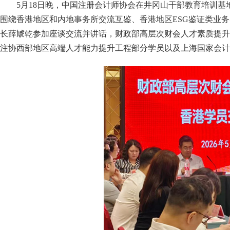
5
月
18
日
晚
，中国注册会计师协会在
井冈山干部教育培训基
围绕香港地区和内地事务所交流互鉴、香港地区
ESG鉴证类业
长薛虓乾参加座谈交流
并讲话
，
财政部高层次财会人才素质提升
注协西部地区高端人才能力提升工程部分学员
以及上海国家会计