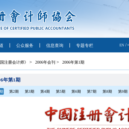
/
道
公众服务
信息查询
专题专栏
EN
>
>
国注册会计师》
2006年会刊
2006年第1期
06年第1期
期
第2期
第3期
第4期
第5期
第6期
第7期
第8期
第9期