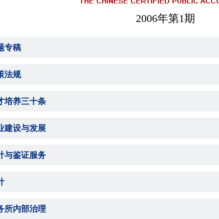
2006年第1期
题专稿
策法规
才培养三十条
业建设与发展
计与鉴证服务
计
务所内部治理